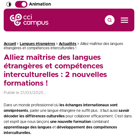
Animation
CCI Campus La formation qui vous ressemble
Menu
›
›
›
Fil d'Ariane :
Accueil
Langues étrangères
Actualités
Alliez maîtrise des langues
étrangères et compétences interculturelles !
Alliez maîtrise des langues
étrangères et compétences
interculturelles : 2 nouvelles
formations !
Publié le
21/03/2025
Dans un monde professionnel où
les échanges internationaux sont
omniprésents
, parler une langue étrangère ne suffit plus : il faut aussi
savoir
décoder les différences culturelles
pour collaborer efficacement. C’est dans
cet esprit que nous lançons
une nouvelle formation
combinant
apprentissage des langues
et
développement des compétences
interculturelles.