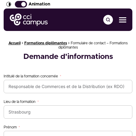
Animation
CCI Campus La formation qui vous ressemble
Menu
›
›
Fil d'Ariane :
Accueil
Formations diplômantes
Formulaire de contact – Formations
diplômantes
Demande d'informations
Intitulé de la formation concernée
Lieu de la formation
Prénom