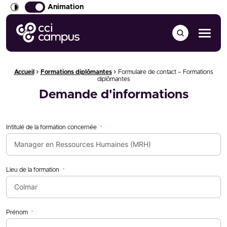
Animation
CCI Campus La formation qui vous ressemble
Menu
›
›
Fil d'Ariane :
Accueil
Formations diplômantes
Formulaire de contact – Formations
diplômantes
Demande d'informations
Intitulé de la formation concernée
Lieu de la formation
Prénom