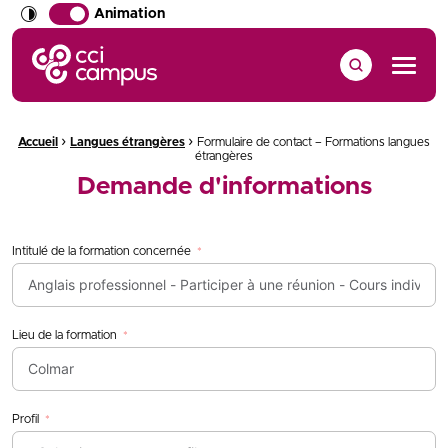
Animation
CCI Campus La formation qui vous ressemble
Menu
›
›
Fil d'Ariane :
Accueil
Langues étrangères
Formulaire de contact – Formations langues
étrangères
Demande d'informations
Intitulé de la formation concernée
Lieu de la formation
Profil