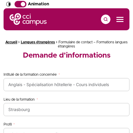
Animation
CCI Campus La formation qui vous ressemble
Menu
›
›
Fil d'Ariane :
Accueil
Langues étrangères
Formulaire de contact – Formations langues
étrangères
Demande d'informations
Intitulé de la formation concernée
Lieu de la formation
Profil