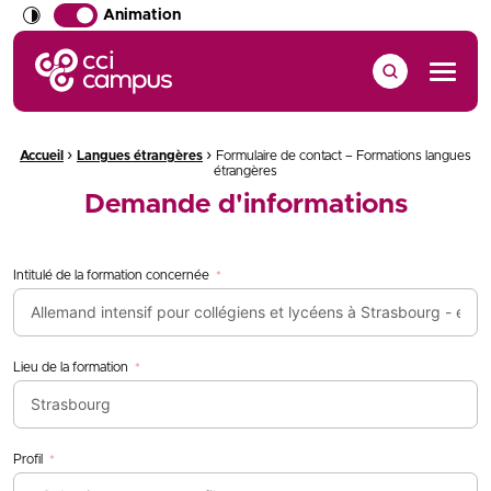
Animation
CCI Campus La formation qui vous ressemble
Menu
›
›
Fil d'Ariane :
Accueil
Langues étrangères
Formulaire de contact – Formations langues
étrangères
Demande d'informations
Intitulé de la formation concernée
Lieu de la formation
Profil