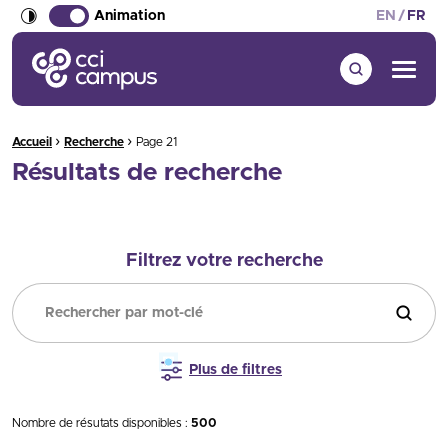
Animation
EN
FR
CCI Campus La formation qui vous ressemble
Menu
›
›
Fil d'Ariane :
Accueil
Recherche
Page 21
Résultats de recherche
Filtrez votre recherche
Filtrer
Plus de filtres
Nombre de résutats disponibles :
500