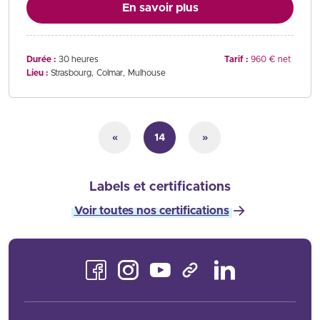
En savoir plus
Durée :
30 heures
Tarif :
960 € net
Lieu :
Strasbourg
Colmar
Mulhouse
«
14
»
Labels et certifications
Voir toutes nos certifications
Facebook
Instagram
Youtube
LinkedIn
TikTok