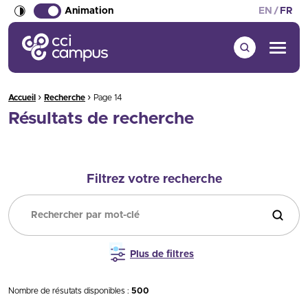
Animation
EN
FR
CCI Campus La formation qui vous ressemble
Menu
›
›
Fil d'Ariane :
Accueil
Recherche
Page 14
Résultats de recherche
Filtrez votre recherche
Filtrer
Plus de filtres
Nombre de résutats disponibles :
500