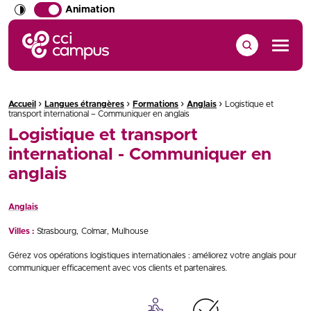
Animation
CCI Campus La formation qui vous ressemble
Menu
›
›
›
›
Fil d'Ariane :
Accueil
Langues étrangères
Formations
Anglais
Logistique et
transport international – Communiquer en anglais
Logistique et transport
international - Communiquer en
anglais
Anglais
Villes :
Strasbourg
Colmar
Mulhouse
Gérez vos opérations logistiques internationales : améliorez votre anglais pour
communiquer efficacement avec vos clients et partenaires
.