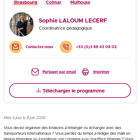
Strasbourg
Colmar
Mulhouse
Sophie LALOUM LECERF
Coordinatrice pédagogique
Contactez-nous
+33 (0)3 88 43 08 02
Partager par email
Imprimer
Télécharger le programme
Mise à jour le 8 juin 2026
Vous devez organiser des livraisons à l’étranger ou échanger avec des
transporteurs internationaux ? Vous perdez du temps à rédiger des mails en
langue étrangère ou à expliquer une consigne à un chauffeur étranger ? Vous