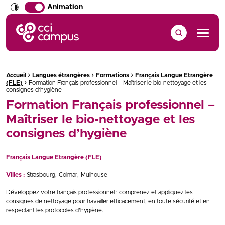
Animation
CCI Campus La formation qui vous ressemble
Menu
›
›
›
Fil d'Ariane :
Accueil
Langues étrangères
Formations
Français Langue Etrangère
›
(FLE)
Formation Français professionnel – Maîtriser le bio-nettoyage et les
consignes d’hygiène
Formation Français professionnel –
Maîtriser le bio-nettoyage et les
consignes d’hygiène
Français Langue Etrangère (FLE)
Villes :
Strasbourg
Colmar
Mulhouse
Développez votre français professionnel : comprenez et appliquez les
consignes de nettoyage pour travailler efficacement, en toute sécurité et en
respectant les protocoles d’hygiène.