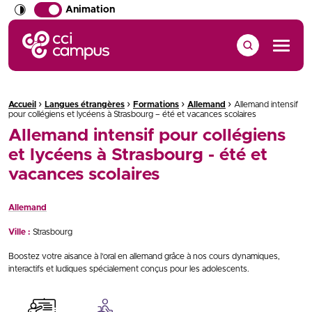
Animation
CCI Campus La formation qui vous ressemble
Menu
›
›
›
›
Fil d'Ariane :
Accueil
Langues étrangères
Formations
Allemand
Allemand intensif
pour collégiens et lycéens à Strasbourg – été et vacances scolaires
Allemand intensif pour collégiens
et lycéens à Strasbourg - été et
vacances scolaires
Allemand
Ville :
Strasbourg
Boostez votre aisance à l’oral en allemand grâce à nos cours dynamiques,
interactifs et ludiques spécialement conçus pour les adolescents.