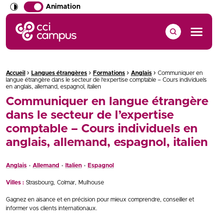
Animation
CCI Campus La formation qui vous ressemble
Menu
›
›
›
›
Fil d'Ariane :
Accueil
Langues étrangères
Formations
Anglais
Communiquer en
langue étrangère dans le secteur de l’expertise comptable – Cours individuels
en anglais, allemand, espagnol, italien
Communiquer en langue étrangère
dans le secteur de l’expertise
comptable – Cours individuels en
anglais, allemand, espagnol, italien
Anglais
Allemand
Italien
Espagnol
Villes :
Strasbourg
Colmar
Mulhouse
Gagnez en aisance et en précision pour mieux comprendre, conseiller et
informer vos clients internationaux.