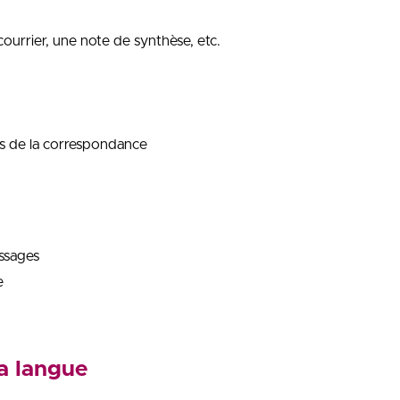
ourrier, une note de synthèse, etc.
les de la correspondance
essages
e
la langue