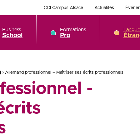
CCI Campus Alsace
Actualités
Événe
Business
Formations
Langue
School
Pro
Étran
›
d
Allemand professionnel – Maîtriser ses écrits professionnels
essionnel -
écrits
s