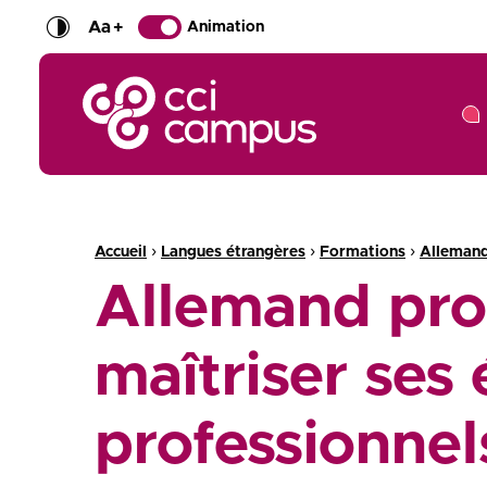
Aa
+
Animation
CCI Campus La formation qui vous ressemble
Fil d'Ariane :
›
›
›
Accueil
Langues étrangères
Formations
Alleman
Allemand prof
maîtriser ses 
professionnel