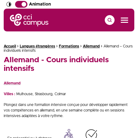
Animation
CCI Campus La formation qui vous ressemble
Menu
›
›
›
›
Fil d'Ariane :
Accueil
Langues étrangères
Formations
Allemand
Allemand – Cours
individuels intensifs
Allemand - Cours individuels
intensifs
Allemand
Villes :
Mulhouse
Strasbourg
Colmar
Plongez dans une formation intensive conçue pour développer rapidement
vos compétences en allemand, en une semaine complète ou en sessions
intensives adaptées à votre rythme.