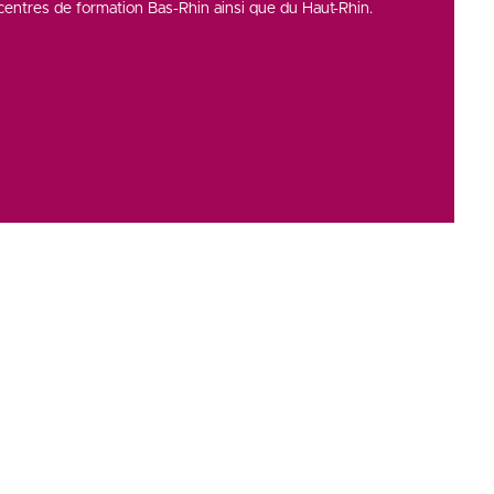
entres de formation Bas-Rhin ainsi que du Haut-Rhin.
Copyright © 2026
CCI Campus
. Tous droits réservés.
Une réalisation
Première Place
Voir tous nos partenaires