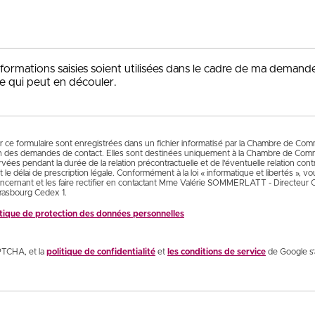
nformations saisies soient utilisées dans le cadre de ma demand
e qui peut en découler.
ur ce formulaire sont enregistrées dans un fichier informatisé par la Chambre de Co
n des demandes de contact. Elles sont destinées uniquement à la Chambre de Comm
es pendant la durée de la relation précontractuelle et de l’éventuelle relation contr
 le délai de prescription légale. Conformément à la loi « informatique et libertés », 
cernant et les faire rectifier en contactant Mme Valérie SOMMERLATT - Directeur
rasbourg Cedex 1.
litique de protection des données personnelles
PTCHA, et la
politique de confidentialité
et
les conditions de service
de Google s’