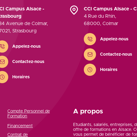
CI Campus Alsace -
CCI Campus Alsace - 
trasbourg
4 Rue du Rhin
,
34 Avenue de Colmar
,
68000
,
Colmar
7021
,
Strasbourg
Contact
Appelez-nous
ontact
Appelez-nous
Contactez-nous
Contactez-nous
Horaires
Horaires
A propos
Compte Personnel de
Formation
Etudiants, salariés, entreprises,
Financement
offre de formations en Alsace.
vous permet de bénéficier de fo
Contrat de