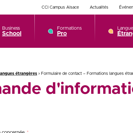
CCI Campus Alsace
Actualités
Événe
Business
Formations
Langue
School
Pro
Étran
›
angues étrangères
Formulaire de contact – Formations langues étr
ande d'informati
on concernée