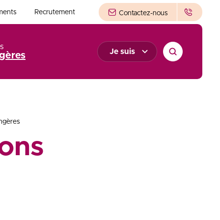
ments
Recrutement
Contactez-nous
s
Je suis
gères
angères
ons