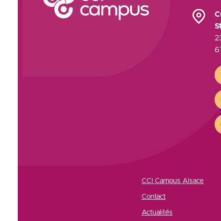
C
S
2
6
C
CCI Campus Alsace
Contact
Actualités