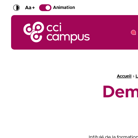
Aa
+
Animation
CCI Campus La formation qui vous ressemble
Fil d'Ariane :
›
Accueil
L
Dem
Intitulé de la formati