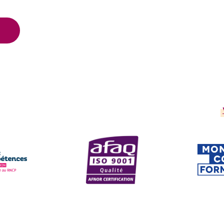
scrits au Répertoire National des Cert
AFAQ ISO 9001
CPF
site
Voir le site
Voir 