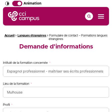
Animation
CCI Campus La formation qui vous ressemble
Menu
›
›
Fil d'Ariane :
Accueil
Langues étrangères
Formulaire de contact – Formations langues
étrangères
Demande d'informations
Intitulé de la formation concernée
Lieu de la formation
Profil