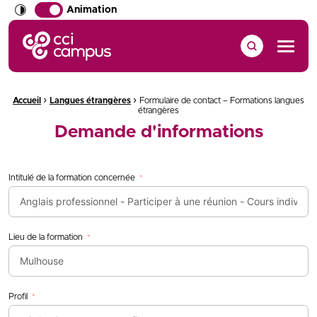
Animation
CCI Campus La formation qui vous ressemble
Menu
›
›
Fil d'Ariane :
Accueil
Langues étrangères
Formulaire de contact – Formations langues
étrangères
Demande d'informations
Intitulé de la formation concernée
Lieu de la formation
Profil