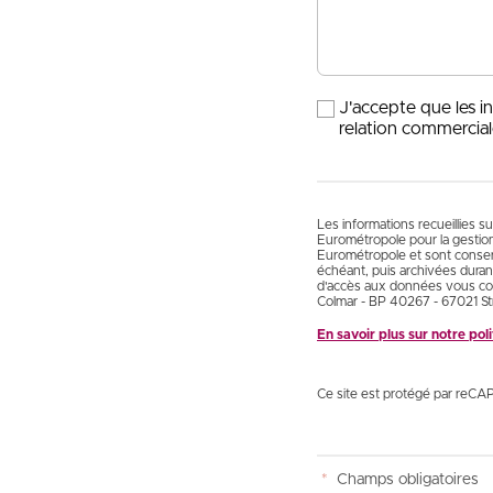
J'accepte que les i
relation commercial
Les informations recueillies s
Eurométropole pour la gestio
Eurométropole et sont conservé
échéant, puis archivées durant
d'accès aux données vous con
Colmar - BP 40267 - 67021 St
En savoir plus sur notre po
Ce site est protégé par reCA
*
Champs obligatoires