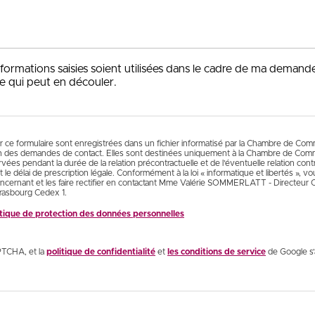
nformations saisies soient utilisées dans le cadre de ma demand
e qui peut en découler.
ur ce formulaire sont enregistrées dans un fichier informatisé par la Chambre de Co
n des demandes de contact. Elles sont destinées uniquement à la Chambre de Comm
es pendant la durée de la relation précontractuelle et de l’éventuelle relation contr
 le délai de prescription légale. Conformément à la loi « informatique et libertés », 
cernant et les faire rectifier en contactant Mme Valérie SOMMERLATT - Directeur
rasbourg Cedex 1.
litique de protection des données personnelles
PTCHA, et la
politique de confidentialité
et
les conditions de service
de Google s’