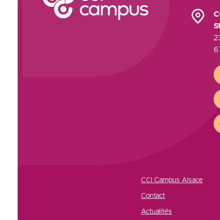
C
S
2
6
C
CCI Campus Alsace
Contact
Actualités