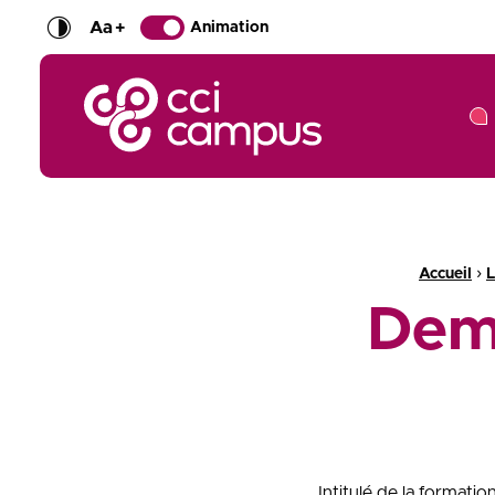
Aa
+
Animation
CCI Campus La formation qui vous ressemble
Fil d'Ariane :
›
Accueil
L
Dem
Intitulé de la formati