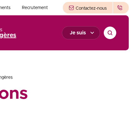
ments
Recrutement
Contactez-nous
s
Je suis
gères
angères
ons