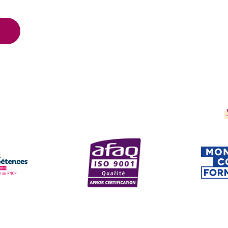
scrits au Répertoire National des Cert
AFAQ ISO 9001
CPF
site
Voir le site
Voir 