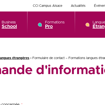
CCI Campus Alsace
Actualités
Événe
Business
Formations
Langue
School
Pro
Étran
›
angues étrangères
Formulaire de contact – Formations langues étr
ande d'informati
on concernée