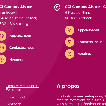
CI Campus Alsace -
CCI Campus Alsace - 
trasbourg
4 Rue du Rhin
,
34 Avenue de Colmar
,
68000
,
Colmar
7021
,
Strasbourg
Contact
Appelez-nous
ontact
Appelez-nous
Contactez-nous
Contactez-nous
Horaires
Horaires
A propos
Compte Personnel de
Formation
Etudiants, salariés, entreprises,
Financement
offre de formations en Alsace.
vous permet de bénéficier de fo
Contrat de