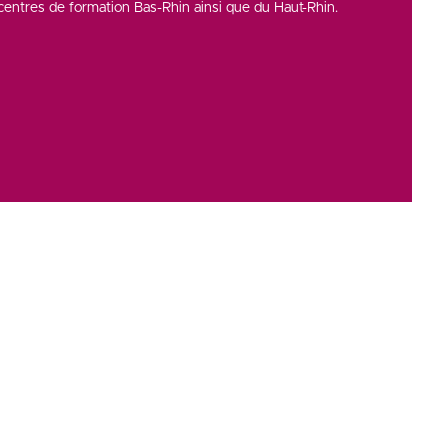
entres de formation Bas-Rhin ainsi que du Haut-Rhin.
Copyright © 2026
CCI Campus
. Tous droits réservés.
Une réalisation
Première Place
Voir tous nos partenaires