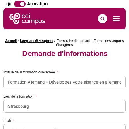
Animation
CCI Campus La formation qui vous ressemble
Menu
›
›
Fil d'Ariane :
Accueil
Langues étrangères
Formulaire de contact – Formations langues
étrangères
Demande d'informations
Intitulé de la formation concernée
Lieu de la formation
Profil