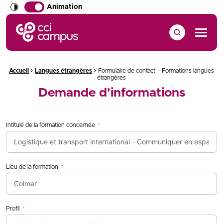
Animation
CCI Campus La formation qui vous ressemble
Menu
›
›
Fil d'Ariane :
Accueil
Langues étrangères
Formulaire de contact – Formations langues
étrangères
Demande d'informations
Intitulé de la formation concernée
Lieu de la formation
Profil