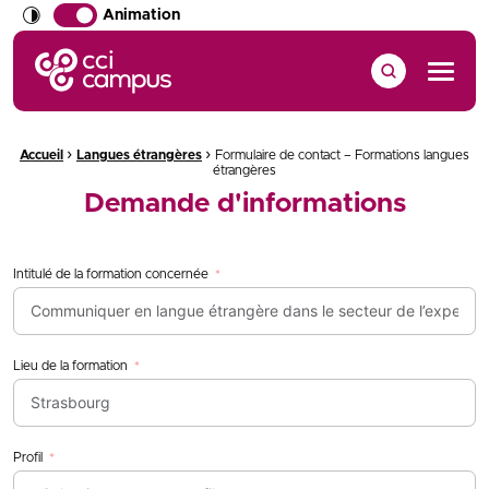
Animation
CCI Campus La formation qui vous ressemble
Menu
›
›
Fil d'Ariane :
Accueil
Langues étrangères
Formulaire de contact – Formations langues
étrangères
Demande d'informations
Intitulé de la formation concernée
Lieu de la formation
Profil