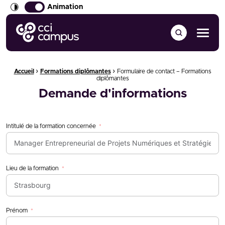
Animation
CCI Campus La formation qui vous ressemble
Menu
›
›
Fil d'Ariane :
Accueil
Formations diplômantes
Formulaire de contact – Formations
diplômantes
Demande d'informations
Intitulé de la formation concernée
Lieu de la formation
Prénom