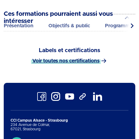
Ces formations pourraient aussi vous
intéresser
Présentation
Objectifs & public
Programme
Labels et certifications
Voir toutes nos certifications
Facebook
Instagram
Youtube
LinkedIn
TikTok
CCI Campus Alsace - Strasbourg
234 Avenue de Colmar
,
67021
,
Strasbourg
Contact