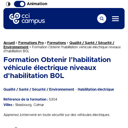
Animation
CCI Campus La formation qui vous ressemble
Menu
›
›
›
Fil d'Ariane :
Accueil
Formations Pro
Formations
Qualité / Santé / Sécurité /
›
Environnement
Formation Obtenir l’habilitation véhicule électrique niveaux
d’habilitation B0L
Formation Obtenir l'habilitation
véhicule électrique niveaux
d'habilitation B0L
Qualité / Santé / Sécurité / Environnement
Habilitation électrique
Référence de la formation :
S304
Villes :
Strasbourg
Colmar
Apprenez à intervenir en toute sécurité sur des véhicules électriques.