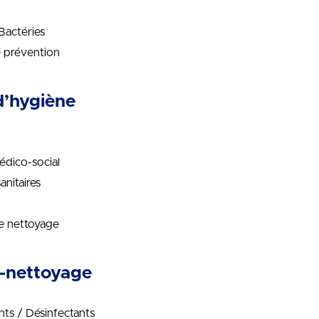
 Bactéries
e prévention
d’hygiène
édico-social
nitaires
de nettoyage
o-nettoyage
ents / Désinfectants