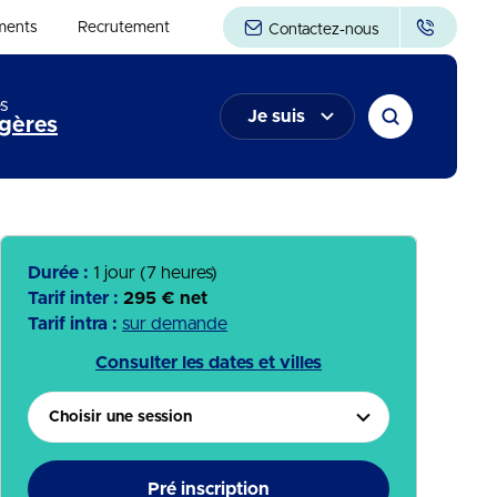
ments
Recrutement
Contactez-nous
s
Je suis
gères
Durée :
1 jour (7 heures)
Tarif inter :
295 € net
Tarif intra :
sur demande
Consulter les dates et villes
Choisir une session
Pré inscription