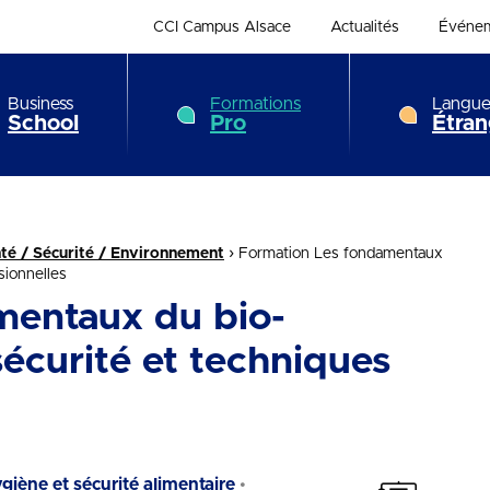
CCI Campus Alsace
Actualités
Événe
Business
Formations
Langue
School
Pro
Étran
›
nté / Sécurité / Environnement
Formation Les fondamentaux
sionnelles
mentaux du bio-
sécurité et techniques
giène et sécurité alimentaire