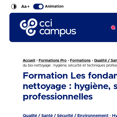
Aa
+
Animation
CCI Campus La formation qui vous ressemble
Fil d'Ariane :
›
›
›
Accueil
Formations Pro
Formations
Qualité / Sa
du bio-nettoyage : hygiène, sécurité et techniques profes
Formation Les fonda
nettoyage : hygiène, 
professionnelles
Qualité / Santé / Sécurité / Environnement
Hy