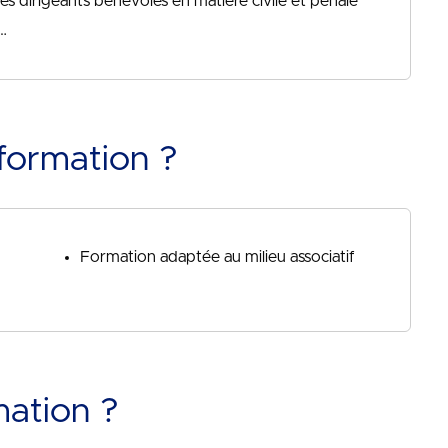
es dirigeants bénévoles en matière civile et pénale
…
formation ?
Formation adaptée au milieu associatif
mation ?