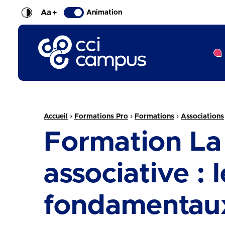
Aa
+
Animation
CCI Campus La formation qui vous ressemble
Fil d'Ariane :
›
›
›
Accueil
Formations Pro
Formations
Associations
Formation La
associative : l
fondamentau