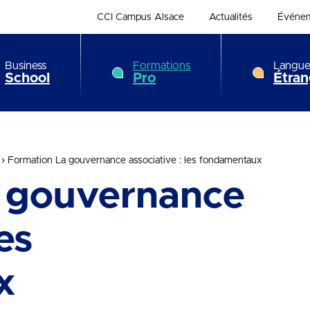
CCI Campus Alsace
Actualités
Événe
Business
Formations
Langue
School
Pro
Étran
›
Formation La gouvernance associative : les fondamentaux
 gouvernance
es
x