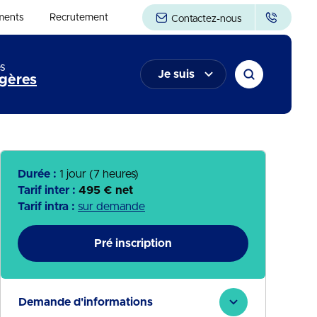
ments
Recrutement
Contactez-nous
s
Je suis
gères
Durée :
1 jour (7 heures)
Tarif inter :
495 € net
Tarif intra :
sur demande
Pré inscription
Demande d'informations