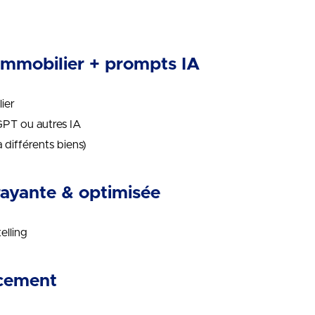
immobilier + prompts IA
ier
GPT ou autres IA
 différents biens)
rayante & optimisée
elling
acement