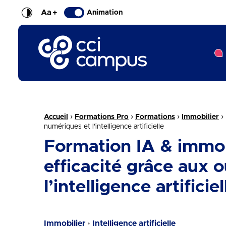
Aa
+
Animation
CCI Campus La formation qui vous ressemble
Fil d'Ariane :
›
›
›
›
Accueil
Formations Pro
Formations
Immobilier
numériques et l’intelligence artificielle
Formation IA & immob
efficacité grâce aux 
l’intelligence artificiel
Immobilier
Intelligence artificielle