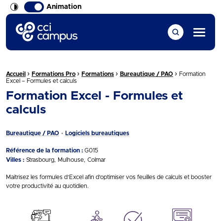
Animation
CCI Campus La formation qui vous ressemble
Menu
›
›
›
›
Fil d'Ariane :
Accueil
Formations Pro
Formations
Bureautique / PAO
Formation
Excel – Formules et calculs
Formation Excel - Formules et
calculs
Bureautique / PAO
Logiciels bureautiques
Référence de la formation :
G015
Villes :
Strasbourg
Mulhouse
Colmar
Maitrisez les formules d’Excel afin d’optimiser vos feuilles de calculs et booster
votre productivité au quotidien.