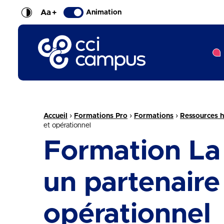
Aa
+
Animation
CCI Campus La formation qui vous ressemble
Fil d'Ariane :
›
›
›
Accueil
Formations Pro
Formations
Ressources 
et opérationnel
Formation La 
un partenaire
opérationnel