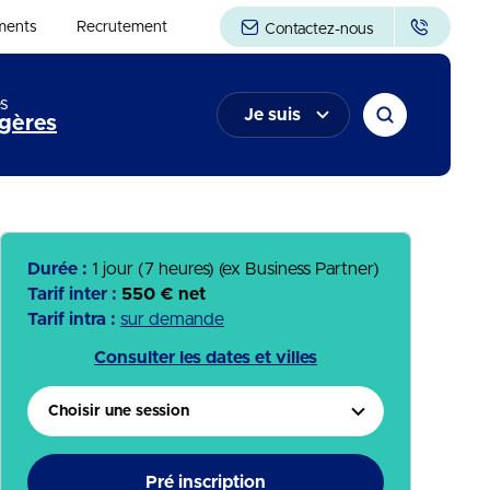
ments
Recrutement
Contactez-nous
s
Je suis
gères
Durée :
1 jour (7 heures)
(ex Business Partner)
Tarif inter :
550 € net
Tarif intra :
sur demande
Consulter les dates et villes
Choisir une session
Pré inscription