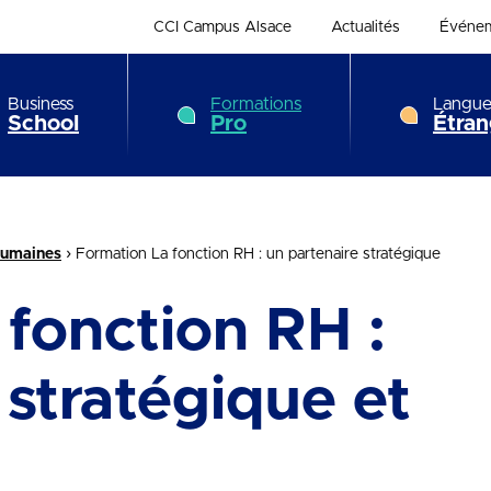
CCI Campus Alsace
Actualités
Événe
Business
Formations
Langue
School
Pro
Étran
›
humaines
Formation La fonction RH : un partenaire stratégique
fonction RH :
 stratégique et