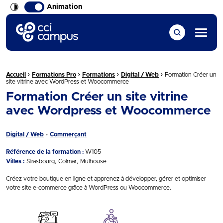
Animation
CCI Campus La formation qui vous ressemble
Menu
›
›
›
›
Fil d'Ariane :
Accueil
Formations Pro
Formations
Digital / Web
Formation Créer un
site vitrine avec WordPress et Woocommerce
Formation Créer un site vitrine
avec Wordpress et Woocommerce
Digital / Web
Commerçant
Référence de la formation :
W105
Villes :
Strasbourg
Colmar
Mulhouse
Créez votre boutique en ligne et apprenez à développer, gérer et optimiser
votre site e-commerce grâce à WordPress ou Woocommerce.