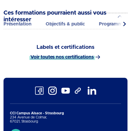
Ces formations pourraient aussi vous
intéresser
Présentation
Objectifs & public
Programme
Labels et certifications
Voir toutes nos certifications
Facebook
Instagram
Youtube
LinkedIn
TikTok
CCI Campus Alsace - Strasbourg
234 Avenue de Colmar
,
67021
,
Strasbourg
Contact