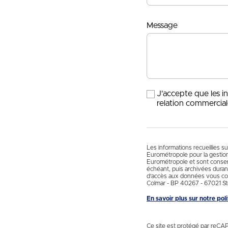
Message
J'accepte que les i
relation commercial
Les informations recueillies s
Eurométropole pour la gestio
Eurométropole et sont conservé
échéant, puis archivées durant
d'accès aux données vous con
Colmar - BP 40267 - 67021 St
En savoir plus sur notre po
Ce site est protégé par reCA