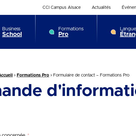
CCI Campus Alsace
Actualités
Événe
Business
Formations
Langue
School
Pro
Étran
›
›
Accueil
Formations Pro
Formulaire de contact – Formations Pro
ande d'informati
on concernée