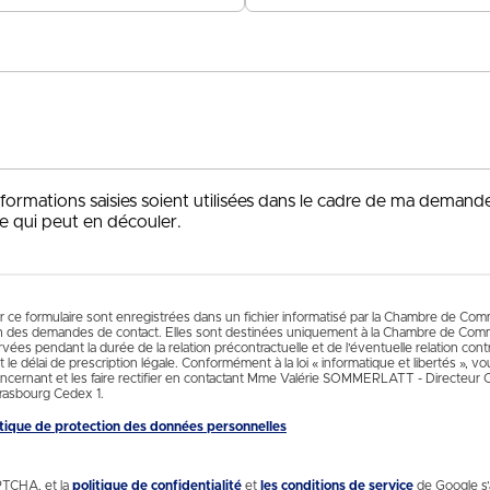
+33
nformations saisies soient utilisées dans le cadre de ma demand
e qui peut en découler.
ur ce formulaire sont enregistrées dans un fichier informatisé par la Chambre de Co
n des demandes de contact. Elles sont destinées uniquement à la Chambre de Comm
es pendant la durée de la relation précontractuelle et de l’éventuelle relation contr
 le délai de prescription légale. Conformément à la loi « informatique et libertés », 
cernant et les faire rectifier en contactant Mme Valérie SOMMERLATT - Directeur
rasbourg Cedex 1.
litique de protection des données personnelles
PTCHA, et la
politique de confidentialité
et
les conditions de service
de Google s’