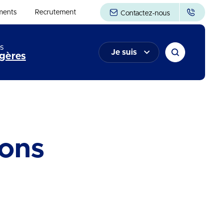
ments
Recrutement
Contactez-nous
s
Je suis
gères
ons