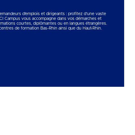
 demandeurs d’emplois et dirigeants : profitez d’une vaste
 CCI Campus vous accompagne dans vos démarches et
rmations courtes, diplômantes ou en langues étrangères.
entres de formation Bas-Rhin ainsi que du Haut-Rhin.
Copyright © 2026
CCI Campus
. Tous droits réservés.
Une réalisation
Première Place
Voir tous nos partenaires