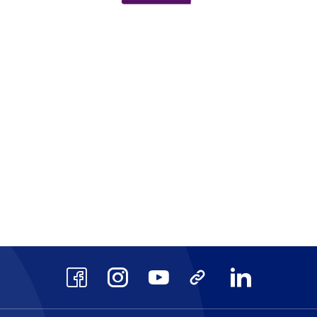
scrits au Répertoire National des Cert
AFAQ ISO 9001
CPF
site
Voir le site
Voir 
Facebook
Instagram
Youtube
TikTok
LinkedIn