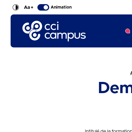
Aa
+
Animation
CCI Campus La formation qui vous ressemble
Fil d'Ariane :
Dem
Intitulé de la formati