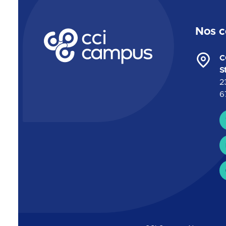
Nos c
CCI Campus La formation qui vous ressemble
C
S
2
6
C