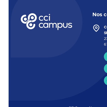
Nos c
CCI Campus La formation qui vous ressemble
C
S
2
6
C