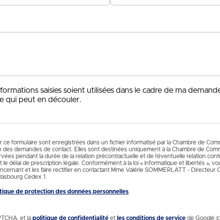
+33
nformations saisies soient utilisées dans le cadre de ma demand
e qui peut en découler.
ur ce formulaire sont enregistrées dans un fichier informatisé par la Chambre de Co
n des demandes de contact. Elles sont destinées uniquement à la Chambre de Comm
es pendant la durée de la relation précontractuelle et de l’éventuelle relation contr
 le délai de prescription légale. Conformément à la loi « informatique et libertés », 
cernant et les faire rectifier en contactant Mme Valérie SOMMERLATT - Directeur
rasbourg Cedex 1.
litique de protection des données personnelles
PTCHA, et la
politique de confidentialité
et
les conditions de service
de Google s’