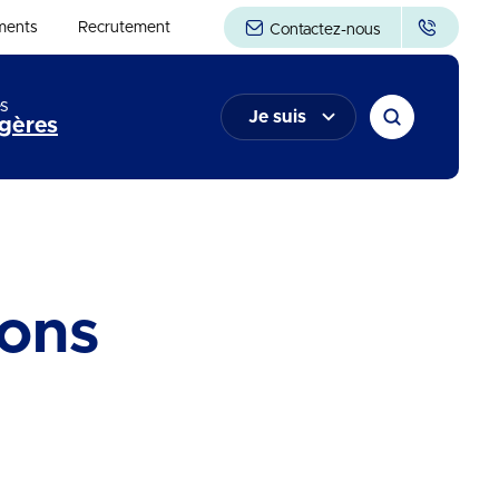
ments
Recrutement
Contactez-nous
s
Je suis
gères
ons