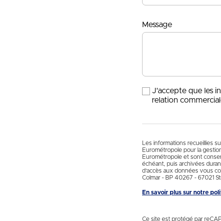
Message
J'accepte que les i
relation commercial
Les informations recueillies s
Eurométropole pour la gestio
Eurométropole et sont conservé
échéant, puis archivées durant
d'accès aux données vous con
Colmar - BP 40267 - 67021 St
En savoir plus sur notre po
Ce site est protégé par reCA