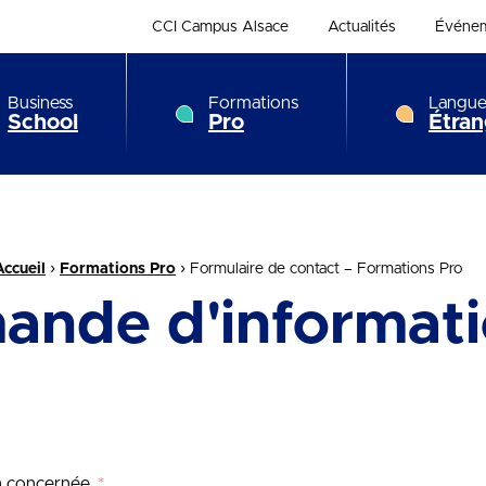
CCI Campus Alsace
Actualités
Événe
Business
Formations
Langue
School
Pro
Étran
›
›
Accueil
Formations Pro
Formulaire de contact – Formations Pro
ande d'informati
on concernée