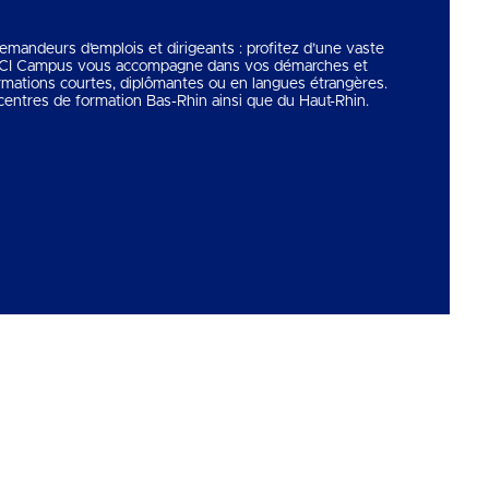
 demandeurs d’emplois et dirigeants : profitez d’une vaste
 CCI Campus vous accompagne dans vos démarches et
rmations courtes, diplômantes ou en langues étrangères.
entres de formation Bas-Rhin ainsi que du Haut-Rhin.
Copyright © 2026
CCI Campus
. Tous droits réservés.
Une réalisation
Première Place
Voir tous nos partenaires