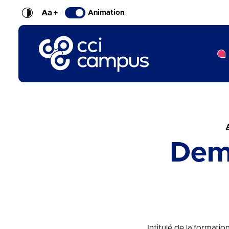
Aa
+
Animation
CCI Campus La formation qui vous ressemble
Fil d'Ariane :
Dem
Intitulé de la formati