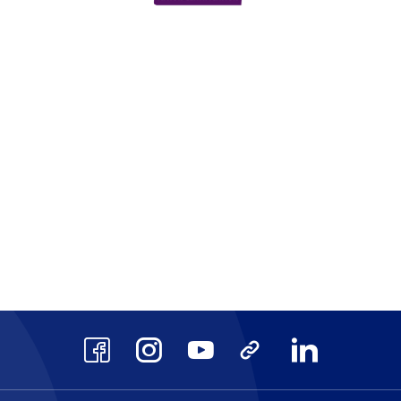
scrits au Répertoire National des Cert
AFAQ ISO 9001
CPF
site
Voir le site
Voir 
Facebook
Instagram
Youtube
TikTok
LinkedIn